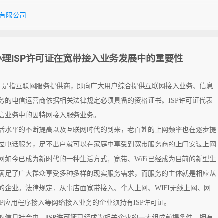
有限公司
办理ISP许可证在宽带接入业务发展中的重要性
，是指互联网服务提供商，即向广大用户综合提供互联网接入业务、信息
务的电信运营商依据相关法律规定必须具备的资格证书。ISP许可证代表
信业务中的因特网接入服务业务。
活水平的不断提高以及互联网时代的到来，老百姓的上网频率也在逐步提
过电话服务，足不出户就可以在家庭中享受到宽带服务商的上门安装上网
网如今已成为新时代的一种生活方式，宽带、WiFi已经成为目前的新型生
满足了广大群众享受多种多样的现实服务需求，而服务的主体就是相应从
的企业。法律规定，从事店面宽带接入、个人上网、WIFI无线上网、网
PP应用程序接入等网络接入业务的企业须持有ISP许可证。
的信息社会中，
ISP许可证
已经成为相关企业的一大组成前提条件。拥有