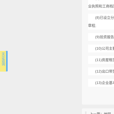
业执照和工商档案
(8)
已设立分
章程;
(9)
验资报告
(10)
公司主
天 企 咨 询
(11)
房屋租
(12)
出口带
(13)
企业基
上一篇：地网、